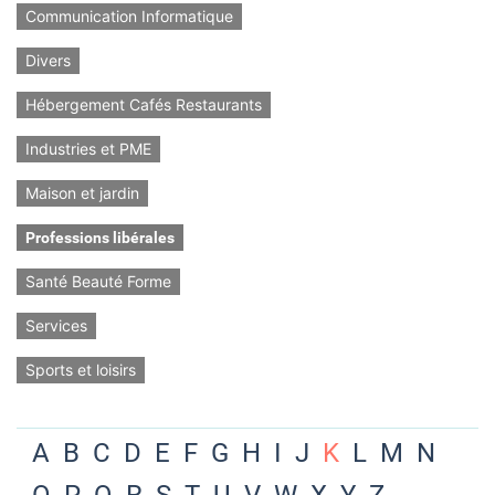
Communication Informatique
Divers
Hébergement Cafés Restaurants
Industries et PME
Maison et jardin
Professions libérales
Santé Beauté Forme
Services
Sports et loisirs
A
B
C
D
E
F
G
H
I
J
K
L
M
N