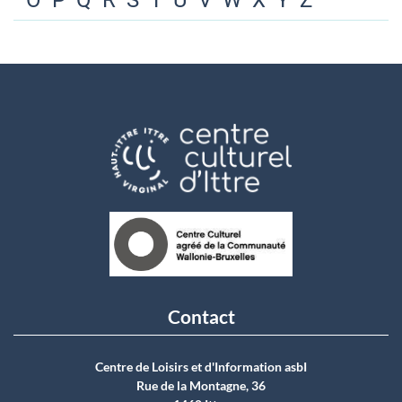
O
P
Q
R
S
T
U
V
W
X
Y
Z
Contact
Centre de Loisirs et d'Information asbI
Rue de la Montagne, 36