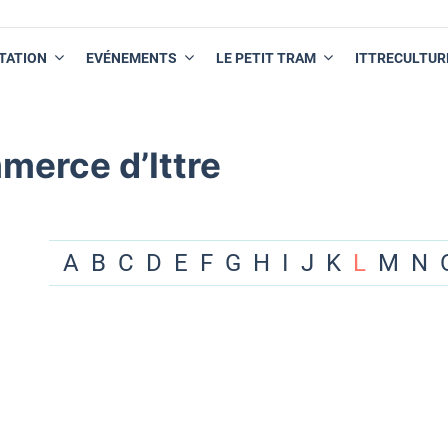
TATION
EVÉNEMENTS
LE PETIT TRAM
ITTRECULTUR
merce d’Ittre
A
B
C
D
E
F
G
H
I
J
K
L
M
N