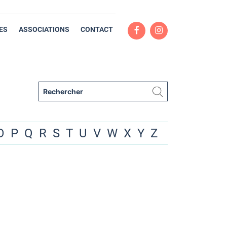
ES
ASSOCIATIONS
CONTACT
O
P
Q
R
S
T
U
V
W
X
Y
Z