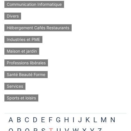
Communication Informatique
Divers
Hébergement Cafés Restaurants
Industries et PME
Maison et jardin
Professions libérales
Santé Beauté Forme
Services
Sports et loisirs
A
B
C
D
E
F
G
H
I
J
K
L
M
N