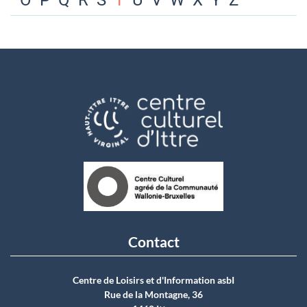
O
P
Q
R
S
T
U
V
W
X
Y
Z
Contact
Centre de Loisirs et d'Information asbI
Rue de la Montagne, 36