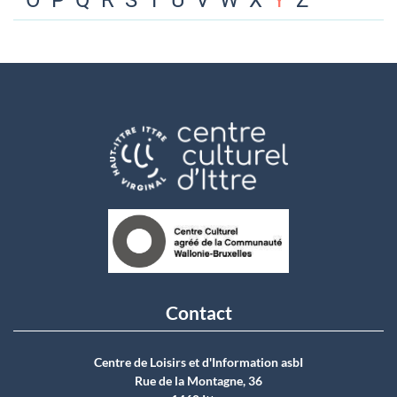
O
P
Q
R
S
T
U
V
W
X
Y
Z
Contact
Centre de Loisirs et d'Information asbI
Rue de la Montagne, 36