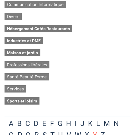
Communication Informatique
Divers
Hébergement Cafés Restaurants
Industries et PME
Maison et jardin
Professions libérales
Santé Beauté Forme
Services
Sports et loisirs
A
B
C
D
E
F
G
H
I
J
K
L
M
N