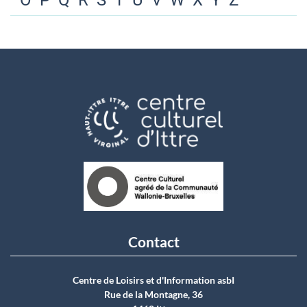
O
P
Q
R
S
T
U
V
W
X
Y
Z
Contact
Centre de Loisirs et d'Information asbI
Rue de la Montagne, 36