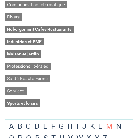
Communication Informatique
Divers
Hébergement Cafés Restaurants
Industries et PME
Maison et jardin
Professions libérales
Santé Beauté Forme
Services
Sports et loisirs
A
B
C
D
E
F
G
H
I
J
K
L
M
N