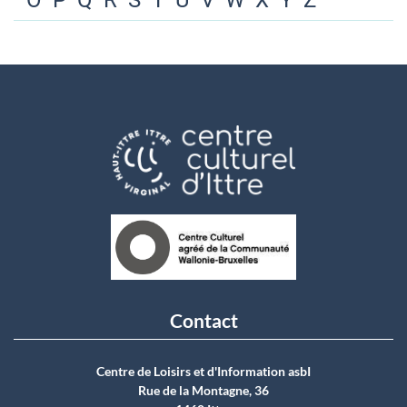
O
P
Q
R
S
T
U
V
W
X
Y
Z
Contact
Centre de Loisirs et d'Information asbI
Rue de la Montagne, 36