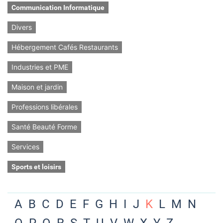
Communication Informatique
Divers
Hébergement Cafés Restaurants
Industries et PME
Maison et jardin
Professions libérales
Santé Beauté Forme
Services
Sports et loisirs
A
B
C
D
E
F
G
H
I
J
K
L
M
N