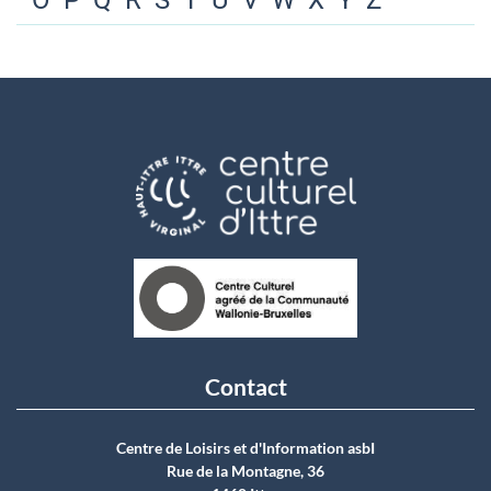
O
P
Q
R
S
T
U
V
W
X
Y
Z
Contact
Centre de Loisirs et d'Information asbI
Rue de la Montagne, 36