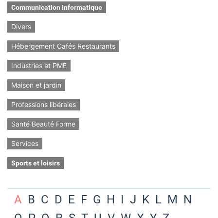
Communication Informatique
Divers
Hébergement Cafés Restaurants
Industries et PME
Maison et jardin
Professions libérales
Santé Beauté Forme
Services
Sports et loisirs
A
B
C
D
E
F
G
H
I
J
K
L
M
N