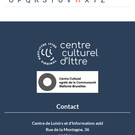
O
P
Q
R
S
T
U
V
W
X
Y
Z
Contact
Centre de Loisirs et d'Information asbI
Rue de la Montagne, 36