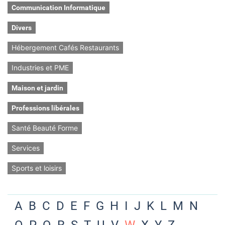
Communication Informatique
Divers
Hébergement Cafés Restaurants
Industries et PME
Maison et jardin
Professions libérales
Santé Beauté Forme
Services
Sports et loisirs
A
B
C
D
E
F
G
H
I
J
K
L
M
N