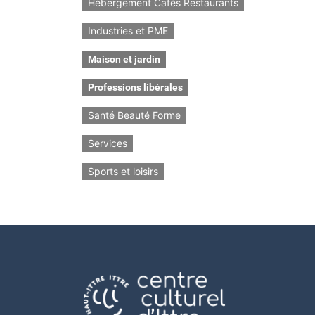
Hébergement Cafés Restaurants
Industries et PME
Maison et jardin
Professions libérales
Santé Beauté Forme
Services
Sports et loisirs