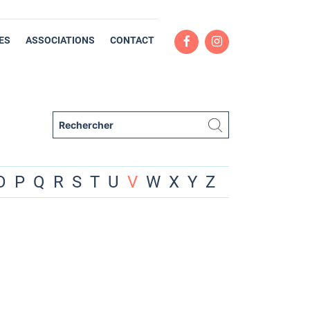
ES
ASSOCIATIONS
CONTACT
O
P
Q
R
S
T
U
V
W
X
Y
Z