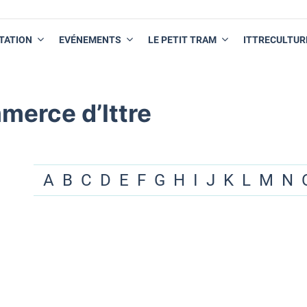
TATION
EVÉNEMENTS
LE PETIT TRAM
ITTRECULTUR
merce d’Ittre
A
B
C
D
E
F
G
H
I
J
K
L
M
N