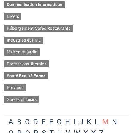
Communication Informatique
Divers
Hébergement Cafés Restaurants
Industries et PME
Maison et jardin
Professions libérales
Santé Beauté Forme
Services
Sports et loisirs
A
B
C
D
E
F
G
H
I
J
K
L
M
N