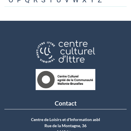
O
P
Q
R
S
T
U
V
W
X
Y
Z
Contact
Centre de Loisirs et d'Information asbI
Rue de la Montagne, 36