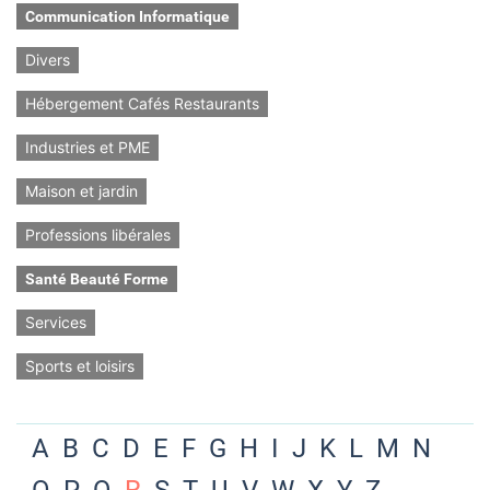
Communication Informatique
Divers
Hébergement Cafés Restaurants
Industries et PME
Maison et jardin
Professions libérales
Santé Beauté Forme
Services
Sports et loisirs
A
B
C
D
E
F
G
H
I
J
K
L
M
N