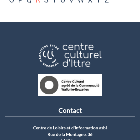
O
P
Q
R
S
T
U
V
W
X
Y
Z
Contact
Centre de Loisirs et d'Information asbI
Rue de la Montagne, 36