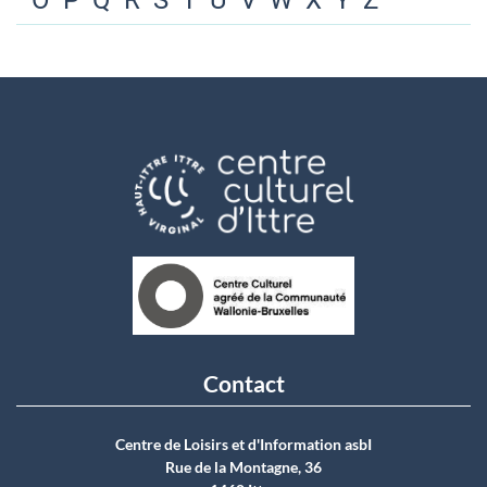
O
P
Q
R
S
T
U
V
W
X
Y
Z
Contact
Centre de Loisirs et d'Information asbI
Rue de la Montagne, 36