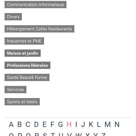
Communication Informatique
Divers
Hébergement Cafés Restaurants
Industries et PME
Maison et jardin
Professions libérales
Santé Beauté Forme
Services
Sports et loisirs
A
B
C
D
E
F
G
H
I
J
K
L
M
N