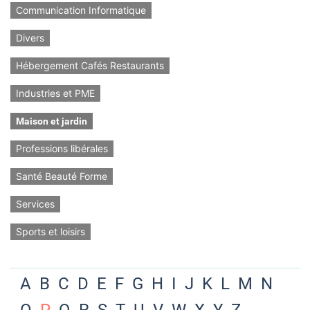
Communication Informatique
Divers
Hébergement Cafés Restaurants
Industries et PME
Maison et jardin
Professions libérales
Santé Beauté Forme
Services
Sports et loisirs
A
B
C
D
E
F
G
H
I
J
K
L
M
N