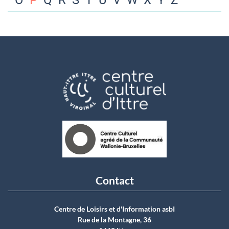
O
P
Q
R
S
T
U
V
W
X
Y
Z
Contact
Centre de Loisirs et d'Information asbI
Rue de la Montagne, 36