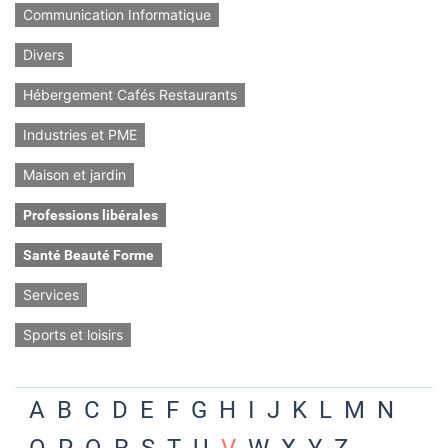
Communication Informatique
Divers
Hébergement Cafés Restaurants
Industries et PME
Maison et jardin
Professions libérales
Santé Beauté Forme
Services
Sports et loisirs
A
B
C
D
E
F
G
H
I
J
K
L
M
N