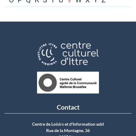
O
P
Q
R
S
T
U
V
W
X
Y
Z
Contact
Centre de Loisirs et d'Information asbI
Rue de la Montagne, 36