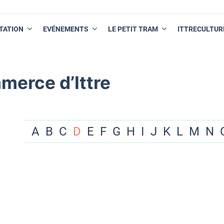
TATION
EVÉNEMENTS
LE PETIT TRAM
ITTRECULTUR
merce d’Ittre
A
B
C
D
E
F
G
H
I
J
K
L
M
N