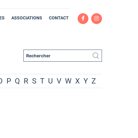
ES
ASSOCIATIONS
CONTACT
O
P
Q
R
S
T
U
V
W
X
Y
Z