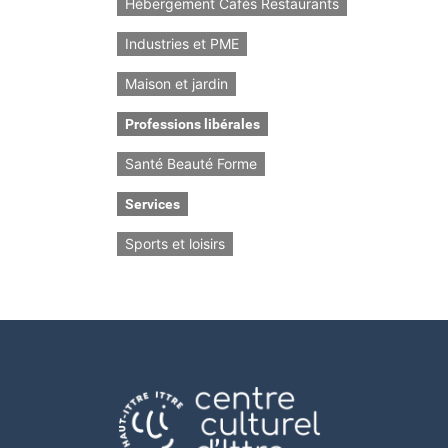
Hébergement Cafés Restaurants
Industries et PME
Maison et jardin
Professions libérales
Santé Beauté Forme
Services
Sports et loisirs