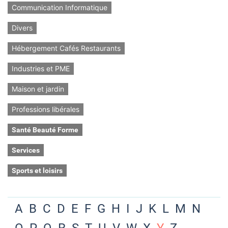
Communication Informatique
Divers
Hébergement Cafés Restaurants
Industries et PME
Maison et jardin
Professions libérales
Santé Beauté Forme
Services
Sports et loisirs
A
B
C
D
E
F
G
H
I
J
K
L
M
N