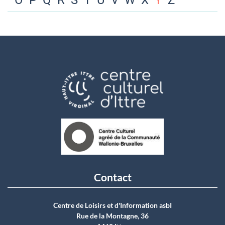
O
P
Q
R
S
T
U
V
W
X
Y
Z
Contact
Centre de Loisirs et d'Information asbI
Rue de la Montagne, 36