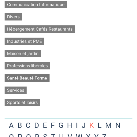
Communication Informatique
Divers
Hébergement Cafés Restaurants
Industries et PME
Maison et jardin
Professions libérales
Santé Beauté Forme
Services
Sports et loisirs
A
B
C
D
E
F
G
H
I
J
K
L
M
N