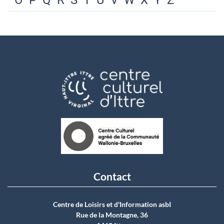
O
P
Q
R
S
T
U
V
W
X
Y
Z
Contact
Centre de Loisirs et d'Information asbI
Rue de la Montagne, 36