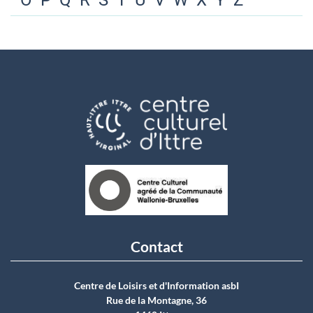
O
P
Q
R
S
T
U
V
W
X
Y
Z
Contact
Centre de Loisirs et d'Information asbI
Rue de la Montagne, 36