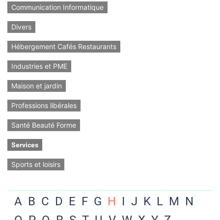
Communication Informatique
Divers
Hébergement Cafés Restaurants
Industries et PME
Maison et jardin
Professions libérales
Santé Beauté Forme
Services
Sports et loisirs
A
B
C
D
E
F
G
H
I
J
K
L
M
N