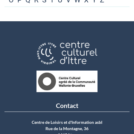
O
P
Q
R
S
T
U
V
W
X
Y
Z
Contact
Centre de Loisirs et d'Information asbI
Rue de la Montagne, 36