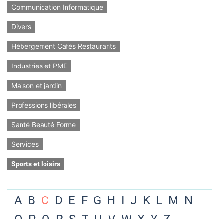
Communication Informatique
Divers
Hébergement Cafés Restaurants
Industries et PME
Maison et jardin
Professions libérales
Santé Beauté Forme
Services
Sports et loisirs
A
B
C
D
E
F
G
H
I
J
K
L
M
N