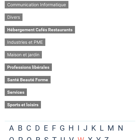
Communication Informatique
Divers
Hébergement Cafés Restaurants
Industries et PME
Maison et jardin
Professions libérales
Santé Beauté Forme
Services
Sports et loisirs
A
B
C
D
E
F
G
H
I
J
K
L
M
N