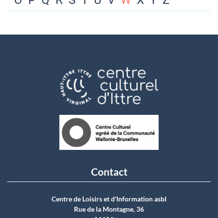
O
P
Q
R
S
T
U
V
W
X
Y
Z
Contact
Centre de Loisirs et d'Information asbI
Rue de la Montagne, 36