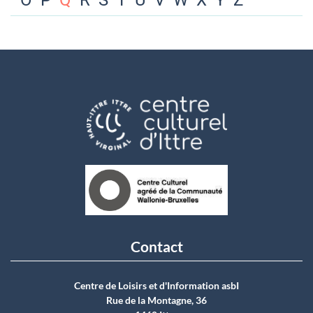
O
P
Q
R
S
T
U
V
W
X
Y
Z
Contact
Centre de Loisirs et d'Information asbI
Rue de la Montagne, 36