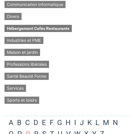
Communication Informatique
Divers
Hébergement Cafés Restaurants
Industries et PME
Maison et jardin
Professions libérales
Santé Beauté Forme
Services
Sports et loisirs
A
B
C
D
E
F
G
H
I
J
K
L
M
N