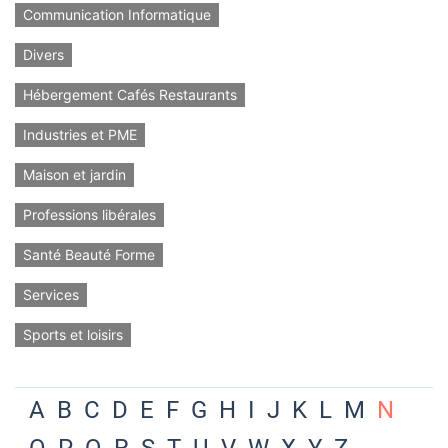
Communication Informatique
Divers
Hébergement Cafés Restaurants
Industries et PME
Maison et jardin
Professions libérales
Santé Beauté Forme
Services
Sports et loisirs
A
B
C
D
E
F
G
H
I
J
K
L
M
N