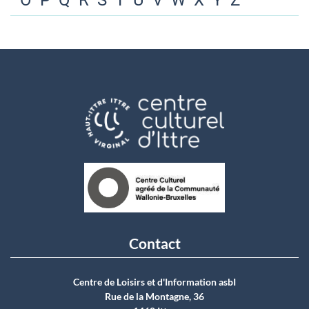
O
P
Q
R
S
T
U
V
W
X
Y
Z
Contact
Centre de Loisirs et d'Information asbI
Rue de la Montagne, 36