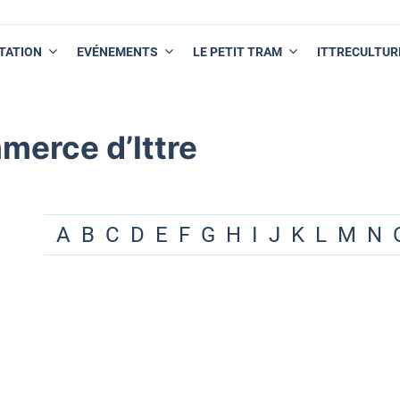
TATION
EVÉNEMENTS
LE PETIT TRAM
ITTRECULTUR
merce d’Ittre
A
B
C
D
E
F
G
H
I
J
K
L
M
N