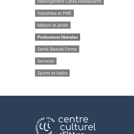
Hébergement Cafés Restaurants
Industries et PME
Maison et jardin
Professions libérales
Santé Beauté Forme
Services
Sports et loisirs