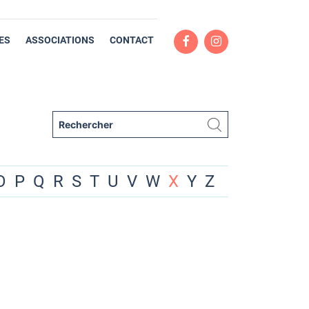
ES
ASSOCIATIONS
CONTACT
O
P
Q
R
S
T
U
V
W
X
Y
Z