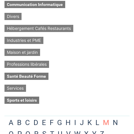
Communication Informatique
Divers
Hébergement Cafés Restaurants
Industries et PME
Maison et jardin
Professions libérales
Santé Beauté Forme
Services
Sports et loisirs
A
B
C
D
E
F
G
H
I
J
K
L
M
N