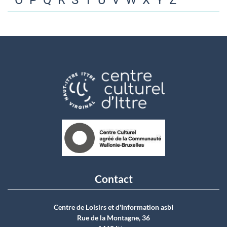
O
P
Q
R
S
T
U
V
W
X
Y
Z
Contact
Centre de Loisirs et d'Information asbI
Rue de la Montagne, 36