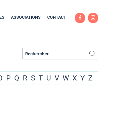
ES
ASSOCIATIONS
CONTACT
O
P
Q
R
S
T
U
V
W
X
Y
Z