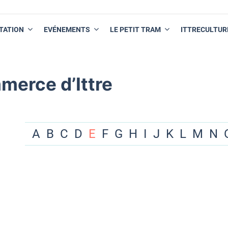
TATION
EVÉNEMENTS
LE PETIT TRAM
ITTRECULTUR
merce d’Ittre
A
B
C
D
E
F
G
H
I
J
K
L
M
N