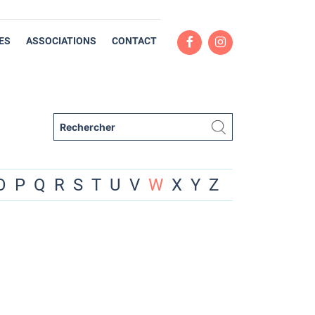
ES
ASSOCIATIONS
CONTACT
O
P
Q
R
S
T
U
V
W
X
Y
Z