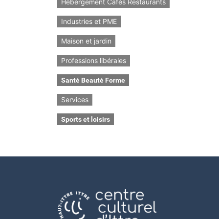
Hébergement Cafés Restaurants
Industries et PME
Maison et jardin
Professions libérales
Santé Beauté Forme
Services
Sports et loisirs