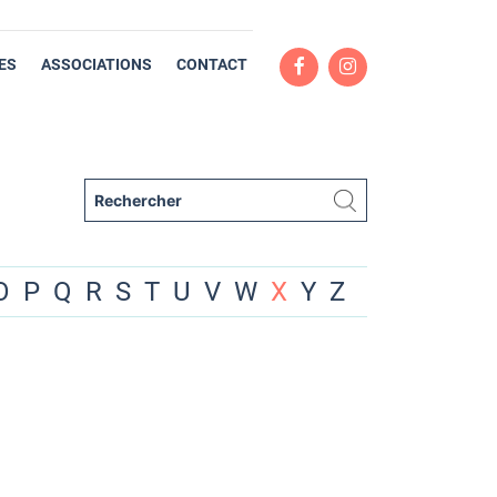
ES
ASSOCIATIONS
CONTACT
O
P
Q
R
S
T
U
V
W
X
Y
Z