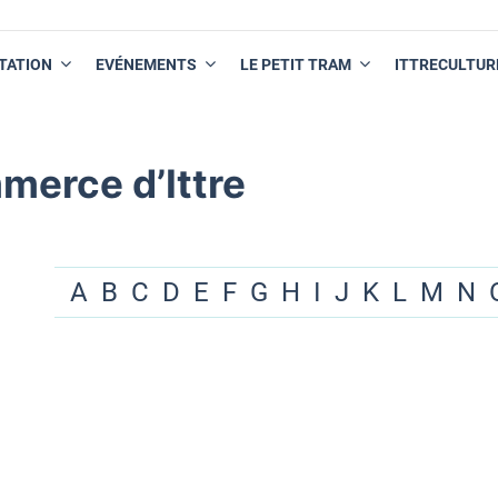
TATION
EVÉNEMENTS
LE PETIT TRAM
ITTRECULTUR
merce d’Ittre
A
B
C
D
E
F
G
H
I
J
K
L
M
N