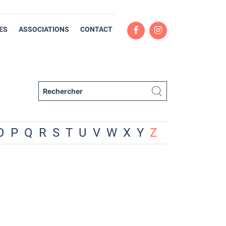
ES
ASSOCIATIONS
CONTACT
O
P
Q
R
S
T
U
V
W
X
Y
Z