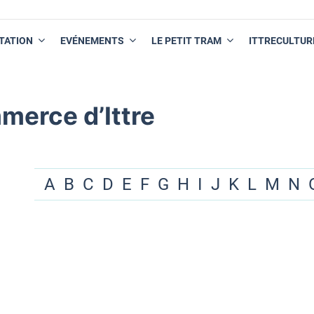
TATION
EVÉNEMENTS
LE PETIT TRAM
ITTRECULTUR
merce d’Ittre
A
B
C
D
E
F
G
H
I
J
K
L
M
N