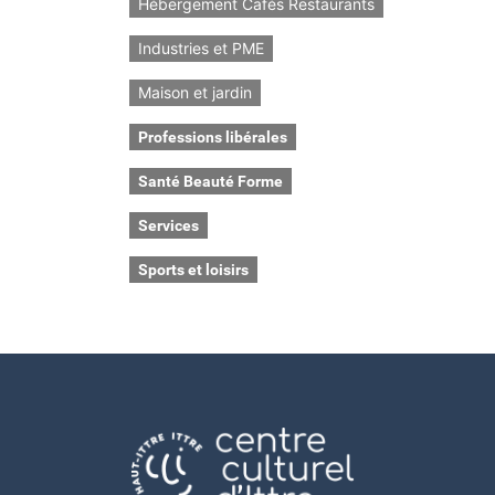
Hébergement Cafés Restaurants
Industries et PME
Maison et jardin
Professions libérales
Santé Beauté Forme
Services
Sports et loisirs