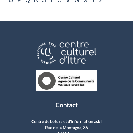
O
P
Q
R
S
T
U
V
W
X
Y
Z
Contact
Centre de Loisirs et d'Information asbI
Rue de la Montagne, 36