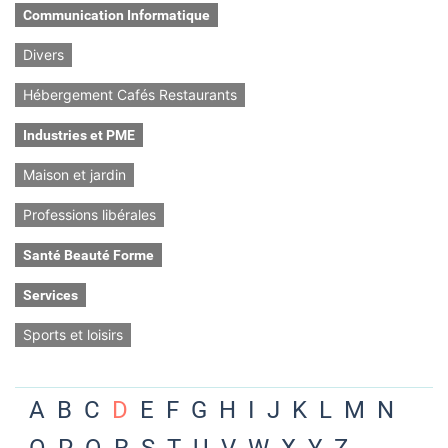
Communication Informatique
Divers
Hébergement Cafés Restaurants
Industries et PME
Maison et jardin
Professions libérales
Santé Beauté Forme
Services
Sports et loisirs
A
B
C
D
E
F
G
H
I
J
K
L
M
N