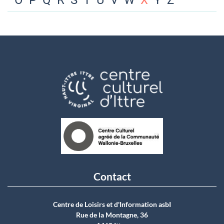
O
P
Q
R
S
T
U
V
W
X
Y
Z
Contact
Centre de Loisirs et d'Information asbI
Rue de la Montagne, 36