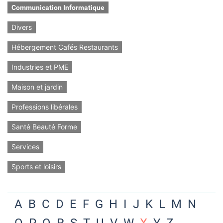
Communication Informatique
Divers
Hébergement Cafés Restaurants
Industries et PME
Maison et jardin
Professions libérales
Santé Beauté Forme
Services
Sports et loisirs
A
B
C
D
E
F
G
H
I
J
K
L
M
N