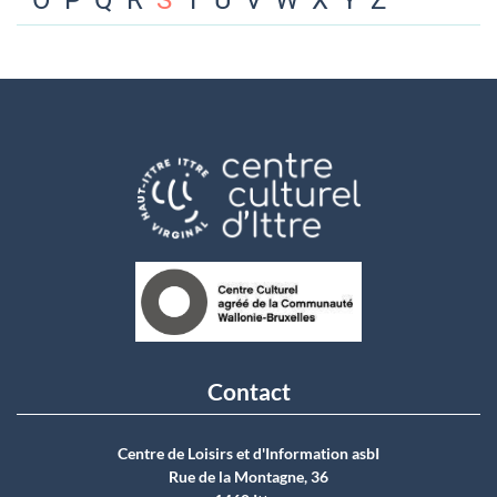
O
P
Q
R
S
T
U
V
W
X
Y
Z
Contact
Centre de Loisirs et d'Information asbI
Rue de la Montagne, 36