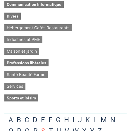
Communication Informatique
Divers
Hébergement Cafés Restaurants
Industries et PME
Maison et jardin
Professions libérales
Santé Beauté Forme
Services
Sports et loisirs
A
B
C
D
E
F
G
H
I
J
K
L
M
N