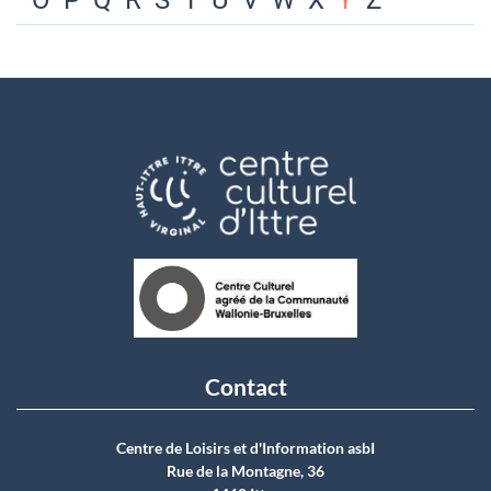
O
P
Q
R
S
T
U
V
W
X
Y
Z
Contact
Centre de Loisirs et d'Information asbI
Rue de la Montagne, 36