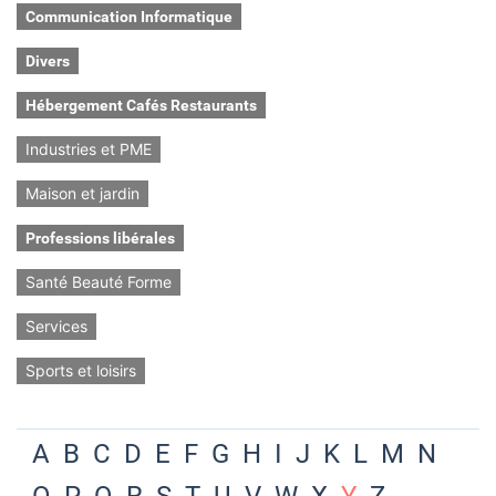
Communication Informatique
Divers
Hébergement Cafés Restaurants
Industries et PME
Maison et jardin
Professions libérales
Santé Beauté Forme
Services
Sports et loisirs
A
B
C
D
E
F
G
H
I
J
K
L
M
N