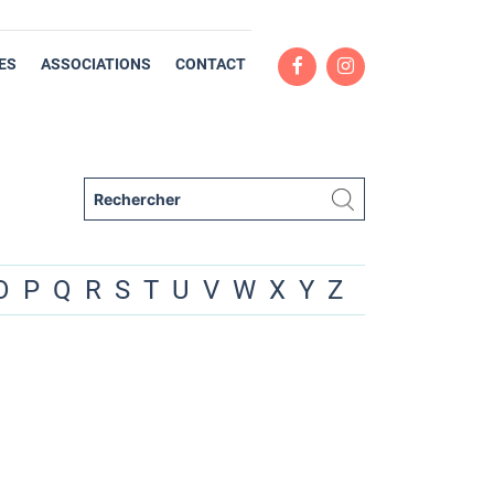
ES
ASSOCIATIONS
CONTACT
O
P
Q
R
S
T
U
V
W
X
Y
Z