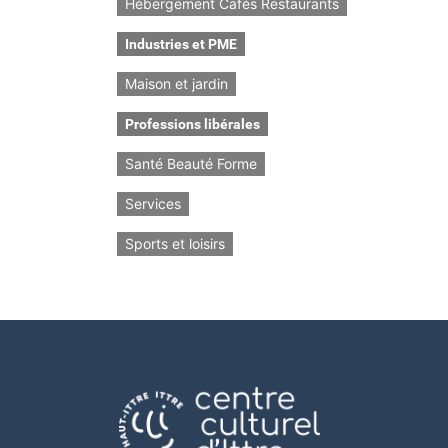
Hébergement Cafés Restaurants
Industries et PME
Maison et jardin
Professions libérales
Santé Beauté Forme
Services
Sports et loisirs