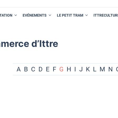
TATION
EVÉNEMENTS
LE PETIT TRAM
ITTRECULTUR
merce d’Ittre
A
B
C
D
E
F
G
H
I
J
K
L
M
N