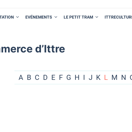
TATION
EVÉNEMENTS
LE PETIT TRAM
ITTRECULTUR
merce d’Ittre
A
B
C
D
E
F
G
H
I
J
K
L
M
N