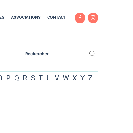
ES
ASSOCIATIONS
CONTACT
O
P
Q
R
S
T
U
V
W
X
Y
Z