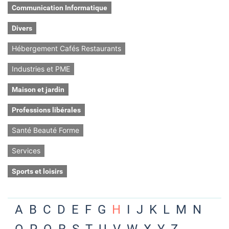
Communication Informatique
Divers
Hébergement Cafés Restaurants
Industries et PME
Maison et jardin
Professions libérales
Santé Beauté Forme
Services
Sports et loisirs
A
B
C
D
E
F
G
H
I
J
K
L
M
N