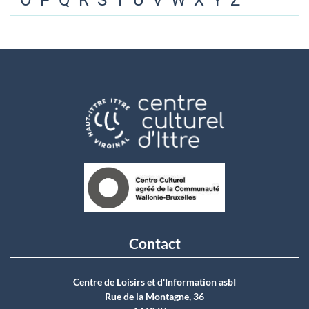
O
P
Q
R
S
T
U
V
W
X
Y
Z
Contact
Centre de Loisirs et d'Information asbI
Rue de la Montagne, 36