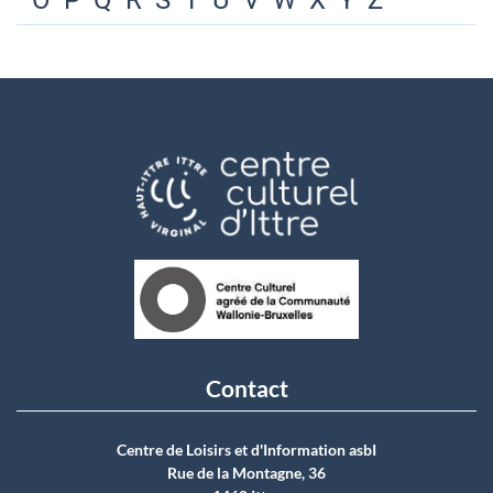
O
P
Q
R
S
T
U
V
W
X
Y
Z
Contact
Centre de Loisirs et d'Information asbI
Rue de la Montagne, 36