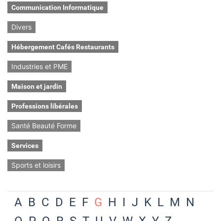
Communication Informatique
Divers
Hébergement Cafés Restaurants
Industries et PME
Maison et jardin
Professions libérales
Santé Beauté Forme
Services
Sports et loisirs
A
B
C
D
E
F
G
H
I
J
K
L
M
N