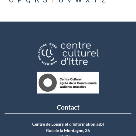
O
P
Q
R
S
T
U
V
W
X
Y
Z
Contact
Centre de Loisirs et d'Information asbI
Rue de la Montagne, 36