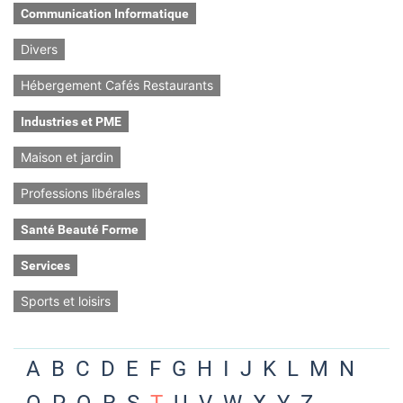
Communication Informatique
Divers
Hébergement Cafés Restaurants
Industries et PME
Maison et jardin
Professions libérales
Santé Beauté Forme
Services
Sports et loisirs
A
B
C
D
E
F
G
H
I
J
K
L
M
N