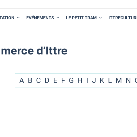
TATION
EVÉNEMENTS
LE PETIT TRAM
ITTRECULTUR
merce d’Ittre
A
B
C
D
E
F
G
H
I
J
K
L
M
N