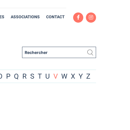
ES
ASSOCIATIONS
CONTACT
O
P
Q
R
S
T
U
V
W
X
Y
Z