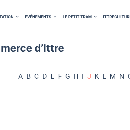
TATION
EVÉNEMENTS
LE PETIT TRAM
ITTRECULTUR
merce d’Ittre
A
B
C
D
E
F
G
H
I
J
K
L
M
N