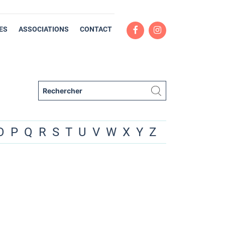
ES
ASSOCIATIONS
CONTACT
O
P
Q
R
S
T
U
V
W
X
Y
Z