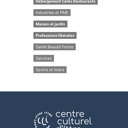
Hébergement Cafés Restaurants
Industries et PME
Maison et jardin
Professions libérales
Santé Beauté Forme
Services
Sports et loisirs