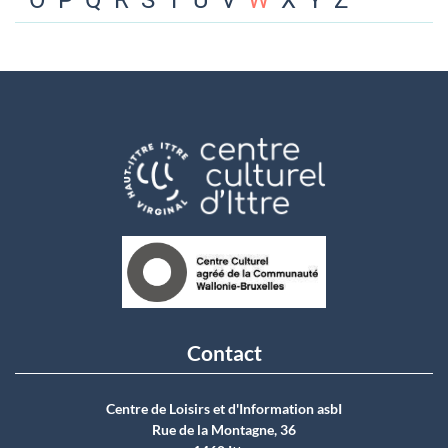
O
P
Q
R
S
T
U
V
W
X
Y
Z
Contact
Centre de Loisirs et d'Information asbI
Rue de la Montagne, 36