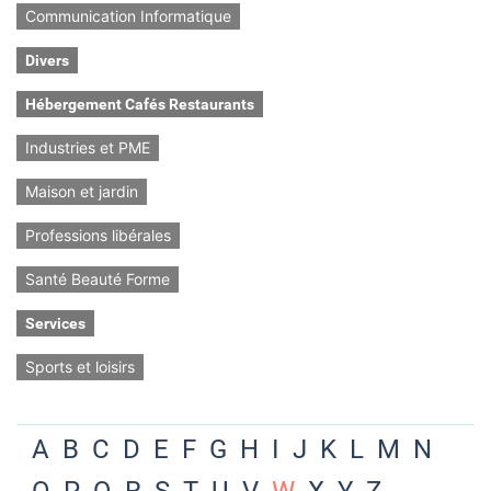
Communication Informatique
Divers
Hébergement Cafés Restaurants
Industries et PME
Maison et jardin
Professions libérales
Santé Beauté Forme
Services
Sports et loisirs
A
B
C
D
E
F
G
H
I
J
K
L
M
N