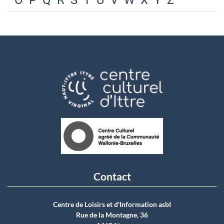
O
P
Q
R
S
T
U
V
W
X
Y
Z
Contact
Centre de Loisirs et d'Information asbI
Rue de la Montagne, 36