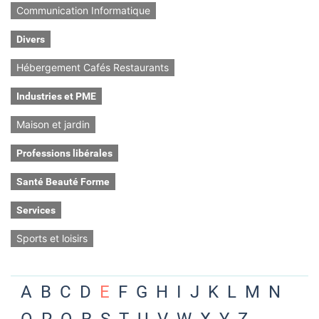
Communication Informatique
Divers
Hébergement Cafés Restaurants
Industries et PME
Maison et jardin
Professions libérales
Santé Beauté Forme
Services
Sports et loisirs
A
B
C
D
E
F
G
H
I
J
K
L
M
N