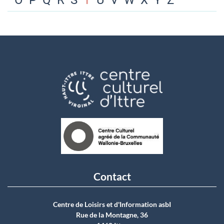
O
P
Q
R
S
T
U
V
W
X
Y
Z
Contact
Centre de Loisirs et d'Information asbI
Rue de la Montagne, 36