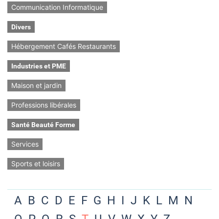
Communication Informatique
Divers
Hébergement Cafés Restaurants
Industries et PME
Maison et jardin
Professions libérales
Santé Beauté Forme
Services
Sports et loisirs
A
B
C
D
E
F
G
H
I
J
K
L
M
N