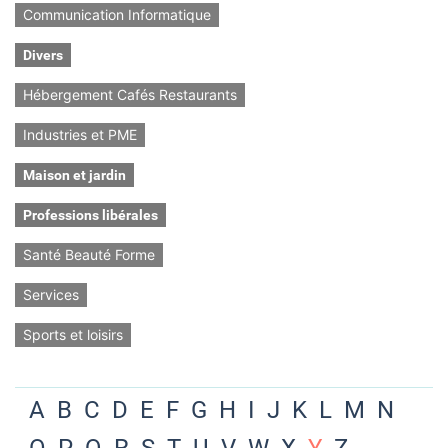
Communication Informatique
Divers
Hébergement Cafés Restaurants
Industries et PME
Maison et jardin
Professions libérales
Santé Beauté Forme
Services
Sports et loisirs
A
B
C
D
E
F
G
H
I
J
K
L
M
N