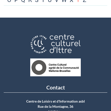
O
P
Q
R
S
T
U
V
W
X
Y
Z
Contact
Centre de Loisirs et d'Information asbI
Rue de la Montagne, 36