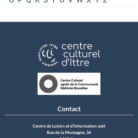
O
P
Q
R
S
T
U
V
W
X
Y
Z
Contact
Centre de Loisirs et d'Information asbI
Rue de la Montagne, 36