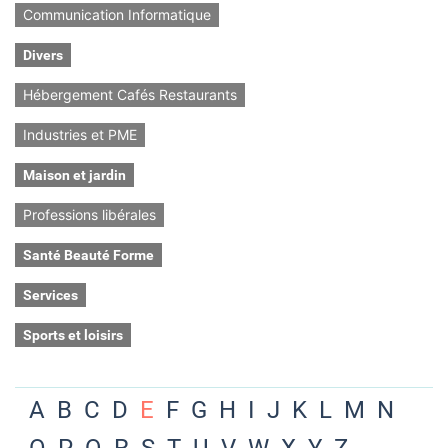
Communication Informatique
Divers
Hébergement Cafés Restaurants
Industries et PME
Maison et jardin
Professions libérales
Santé Beauté Forme
Services
Sports et loisirs
A
B
C
D
E
F
G
H
I
J
K
L
M
N