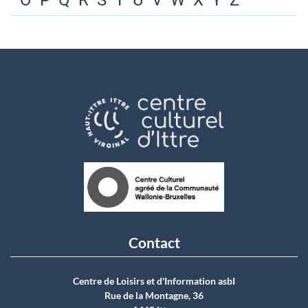
O
P
Q
R
S
T
U
V
W
X
Y
Z
Contact
Centre de Loisirs et d'Information asbI
Rue de la Montagne, 36