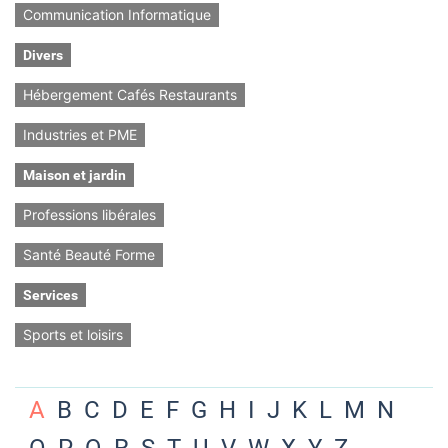
Communication Informatique
Divers
Hébergement Cafés Restaurants
Industries et PME
Maison et jardin
Professions libérales
Santé Beauté Forme
Services
Sports et loisirs
A
B
C
D
E
F
G
H
I
J
K
L
M
N