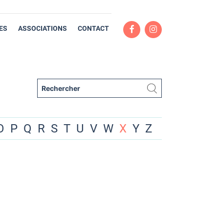
ES
ASSOCIATIONS
CONTACT
O
P
Q
R
S
T
U
V
W
X
Y
Z