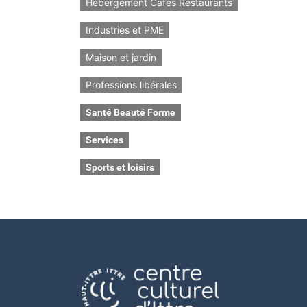
Hébergement Cafés Restaurants
Industries et PME
Maison et jardin
Professions libérales
Santé Beauté Forme
Services
Sports et loisirs