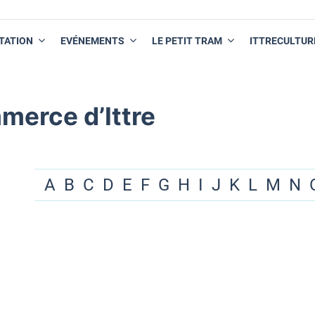
TATION
EVÉNEMENTS
LE PETIT TRAM
ITTRECULTUR
merce d’Ittre
A
B
C
D
E
F
G
H
I
J
K
L
M
N