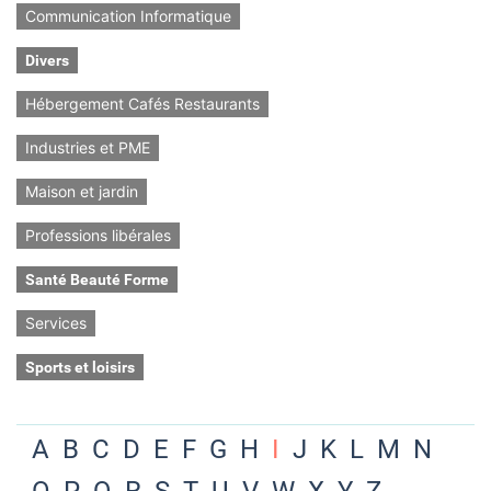
Communication Informatique
Divers
Hébergement Cafés Restaurants
Industries et PME
Maison et jardin
Professions libérales
Santé Beauté Forme
Services
Sports et loisirs
A
B
C
D
E
F
G
H
I
J
K
L
M
N