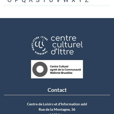
O
P
Q
R
S
T
U
V
W
X
Y
Z
Contact
Centre de Loisirs et d'Information asbI
Rue de la Montagne, 36