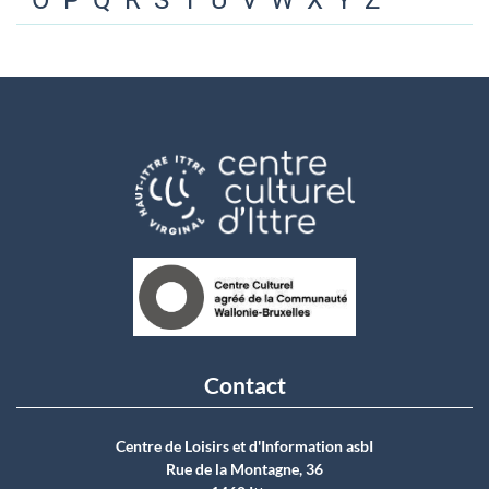
O
P
Q
R
S
T
U
V
W
X
Y
Z
Contact
Centre de Loisirs et d'Information asbI
Rue de la Montagne, 36