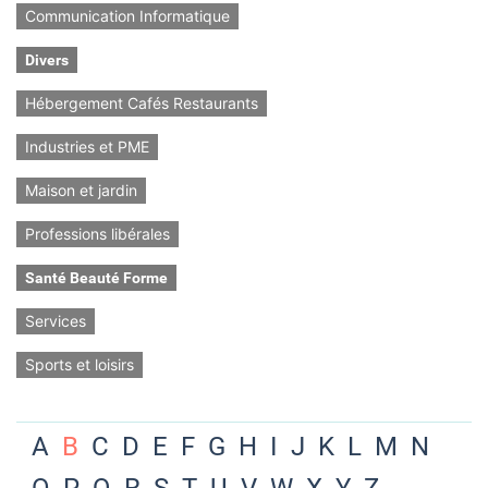
Communication Informatique
Divers
Hébergement Cafés Restaurants
Industries et PME
Maison et jardin
Professions libérales
Santé Beauté Forme
Services
Sports et loisirs
A
B
C
D
E
F
G
H
I
J
K
L
M
N