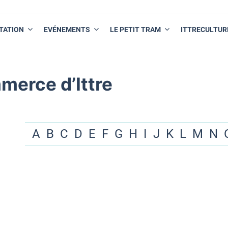
TATION
EVÉNEMENTS
LE PETIT TRAM
ITTRECULTUR
merce d’Ittre
A
B
C
D
E
F
G
H
I
J
K
L
M
N