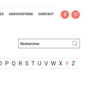
ES
ASSOCIATIONS
CONTACT
O
P
Q
R
S
T
U
V
W
X
Y
Z