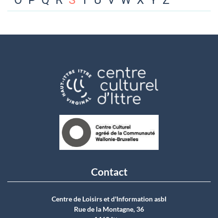
O
P
Q
R
S
T
U
V
W
X
Y
Z
Contact
Centre de Loisirs et d'Information asbI
Rue de la Montagne, 36