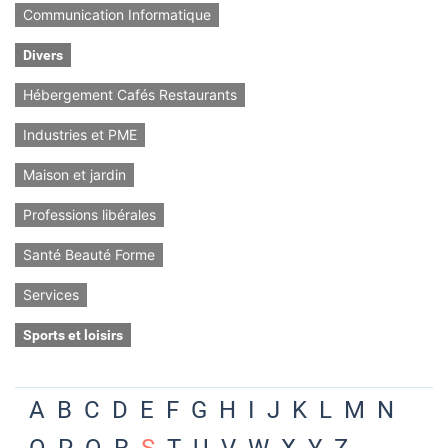
Communication Informatique
Divers
Hébergement Cafés Restaurants
Industries et PME
Maison et jardin
Professions libérales
Santé Beauté Forme
Services
Sports et loisirs
A
B
C
D
E
F
G
H
I
J
K
L
M
N